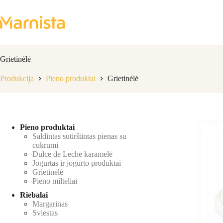
Skip
to
content
Grietinėlė
Produkcija
Pieno produktai
Grietinėlė
Pieno produktai
Saldintas sutirštintas pienas su
cukrumi
Dulce de Leche karamelė
Jogurtas ir jogurto produktai
Grietinėlė
Pieno milteliai
Riebalai
Margarinas
Sviestas